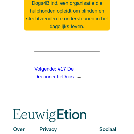
Dogs4Blind, een organisatie die
hulphonden opleidt om blinden en
slechtzienden te ondersteunen in het
dagelijks leven.
Volgende:
#17 De
DeconnectieDoos
→
Over
Privacy
Sociaal