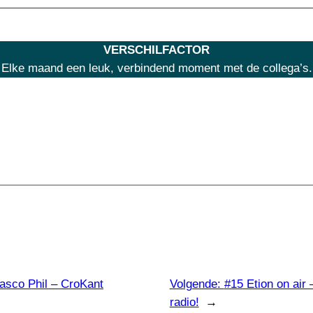
VERSCHILFACTOR
Elke maand een leuk, verbindend moment met de collega’s.
asco Phil – CroKant
Volgende:
#15 Etion on air
radio!
→