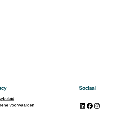
acy
Sociaal
cybeleid
LinkedIn
Facebook
Instagram
mene voorwaarden