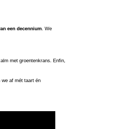
van een decennium
. We
zalm met groentenkrans. Enfin,
 we af mét taart én