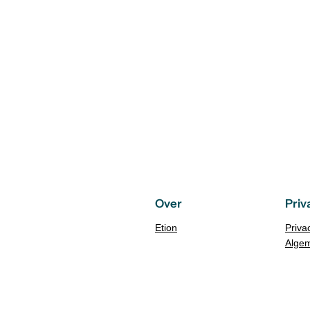
Over
Priv
Etion
Priva
Alge