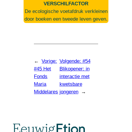
VERSCHILFACTOR
De ecologische voetafdruk verkleinen
door boeken een tweede leven geven.
←
Vorige:
Volgende:
#54
#45 Het
Blikopener: in
Fonds
interactie met
Maria
kwetsbare
Middelares
jongeren
→