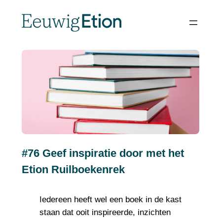
Spring
naar
de
inhoud
#76 Geef inspiratie door met het
Etion Ruilboekenrek
Iedereen heeft wel een boek in de kast
staan dat ooit inspireerde, inzichten