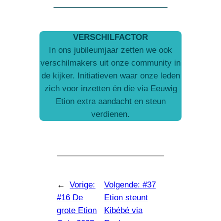
VERSCHILFACTOR
In ons jubileumjaar zetten we ook
verschilmakers uit onze community in
de kijker. Initiatieven waar onze leden
zich voor inzetten én die via Eeuwig
Etion extra aandacht en steun
verdienen.
←
Vorige:
Volgende:
#37
#16 De
Etion steunt
grote Etion
Kibébé via