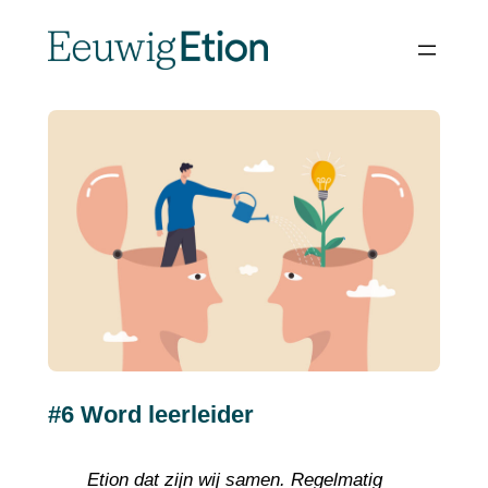
Spring
naar
de
inhoud
#6 Word leerleider
Etion dat zijn wij samen. Regelmatig